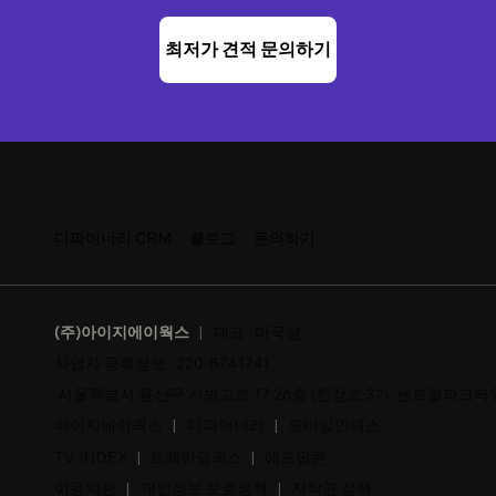
최저가 견적 문의하기
디파이너리 CRM
블로그
문의하기
(주)아이지에이웍스
|
대표 : 마국성
사업자 등록정보 : 220-8741741
서울특별시 용산구 서빙고로 17 26층 (한강로 3가, 센트럴파크타
아이지에이웍스
|
​디파이너리
|
모바일인덱스
TV INDEX
|
​트레이딩웍스
|
애드팝콘
이용약관
|
개인정보 보호정책
|
저작권 정책